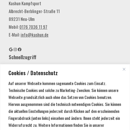
Kashun Kampfsport
Albrecht-Berblinger-Straße 11
89231 Neu-Ulm
Mobil:
0176 7036 11 97
E-Mail:
info@kashun.de
Schnellzugriff
Home
Cookies / Datenschutz
Über Uns
Auf unserer Webseite kommen sogenannte Cookies zum Einsatz.
Probetraining
Technische Cookies und solche zu Marketing-Zwecken. Sie können unsere
Webseite grundsätzlich auch ohne das Setzen von Cookies benutzen.
Mitglieder-Bereich
Hiervon ausgenommen sind die technisch notwendigen Cookies. Sie können
Shop
die aktuellen Einstellungen jederzeit durch Klicken auf den erscheinenden
Fingerabdruck (unten links) einsehen und ändern. Ihnen steht jederzeit ein
Anmeldung
Widerrufsrecht zu. Weitere Informationen finden Sie in unserer